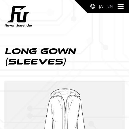
JA
EN
Long Gown
(sleeves)